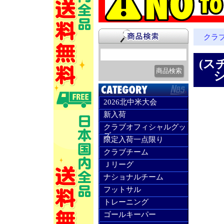
クラ
(ス
シ
2026北中米大会
新入荷
クラブオフィシャルグッ
ズ
限定入荷一点限り
クラブチーム
Ｊリーグ
ナショナルチーム
フットサル
トレーニング
ゴールキーパー