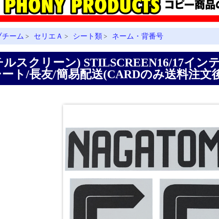
ブチーム
セリエＡ
シート類
ネーム・背番号
>
>
>
チルスクリーン) STILSCREEN16/17
ート/長友/簡易配送(CARDのみ送料注文後