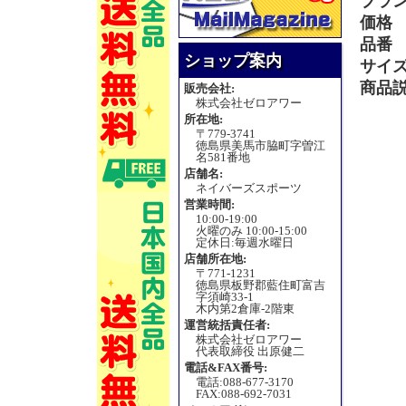
ブラ
価格
品番
ショップ案内
サイ
商品
販売会社:
株式会社ゼロアワー
所在地:
〒779-3741
徳島県美馬市脇町字曽江
名581番地
店舗名:
ネイバーズスポーツ
営業時間:
10:00-19:00
火曜のみ 10:00-15:00
定休日:毎週水曜日
店舗所在地:
〒771-1231
徳島県板野郡藍住町富吉
字須崎33-1
木内第2倉庫-2階東
運営統括責任者:
株式会社ゼロアワー
代表取締役 出原健二
電話&FAX番号:
電話:088-677-3170
FAX:088-692-7031