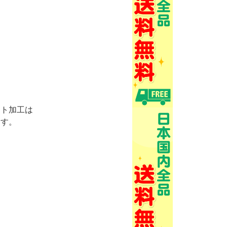
ント加工は
ます。