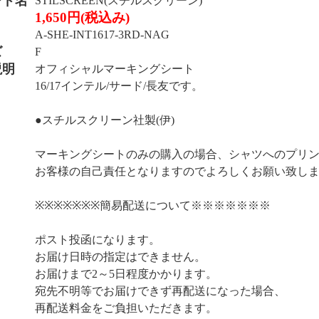
ンド名
STILSCREEN(スチルスクリーン)
1,650円(税込み)
A-SHE-INT1617-3RD-NAG
ズ
F
説明
オフィシャルマーキングシート
16/17インテル/サード/長友です。
●スチルスクリーン社製(伊)
マーキングシートのみの購入の場合、シャツへのプリ
お客様の自己責任となりますのでよろしくお願い致し
※※※※※※※簡易配送について※※※※※※※
ポスト投函になります。
お届け日時の指定はできません。
お届けまで2～5日程度かかります。
宛先不明等でお届けできず再配送になった場合、
再配送料金をご負担いただきます。