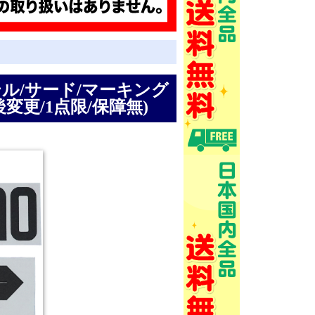
インテル/サード/マーキング
変更/1点限/保障無)