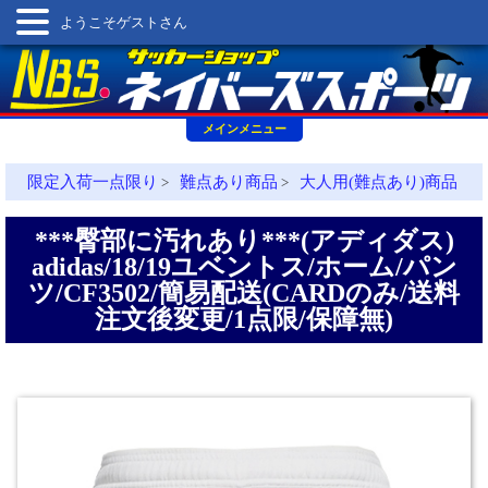
ようこそゲストさん
メインメニュー
限定入荷一点限り
難点あり商品
大人用(難点あり)商品
>
>
***臀部に汚れあり***(アディダス)
adidas/18/19ユベントス/ホーム/パン
ツ/CF3502/簡易配送(CARDのみ/送料
注文後変更/1点限/保障無)