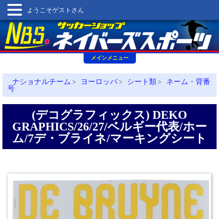
ようこそゲストさん
メインメニュー
ナショナルチーム
ヨーロッパ
シート類
ネーム・背番
>
>
>
号
(デコグラフィックス) DEKO
GRAPHICS/26/27/ベルギー代表/ホー
ム/7デ・ブライネ/マーキングシート