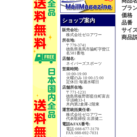
商品
ブラ
価格
ショップ案内
品番
サイ
販売会社:
株式会社ゼロアワー
商品
所在地:
〒779-3741
徳島県美馬市脇町字曽江
名581番地
店舗名:
ネイバーズスポーツ
営業時間:
10:00-19:00
火曜のみ 10:00-15:00
定休日:毎週水曜日
店舗所在地:
〒771-1231
徳島県板野郡藍住町富吉
字須崎33-1
木内第2倉庫-2階東
運営統括責任者:
株式会社ゼロアワー
代表取締役 出原健二
電話&FAX番号:
電話:088-677-3170
FAX:088-692-7031