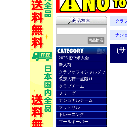
クラ
ナシ
(サ
2026北中米大会
新入荷
クラブオフィシャルグッ
ズ
限定入荷一点限り
クラブチーム
Ｊリーグ
ナショナルチーム
フットサル
トレーニング
ゴールキーパー