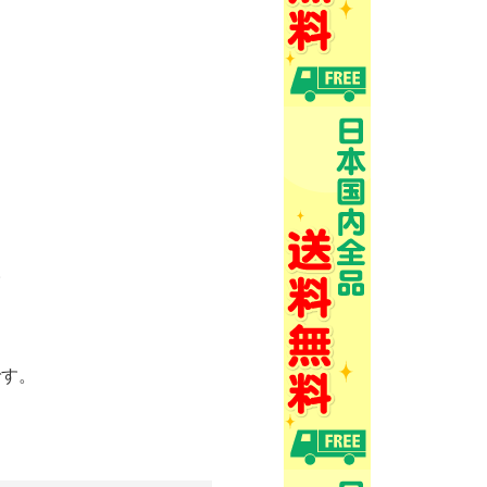
。
です。