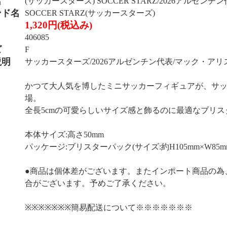
名
(サッカースターズ) SOCCER STARZ/2026アルゼンチ
ンド名
SOCCER STARZ(サッカースターズ)
1,320円(税込み)
406085
ズ
F
説明
サッカースターズ/2026アルゼンチン代表/マック・ア
かつて大人気を博したミニサッカーフィギュアが、サ
場。
全長5cmの可愛らしいサイズ感と飾るのに最適なブリ
本体サイズ:高さ50mm
パッケージ:ブリスターパック(サイズ:約H105mm×W85m
●商品は個体差がございます。またインポート商品の為
合がございます。予めご了承ください。
※※※※※※※簡易配送について※※※※※※※