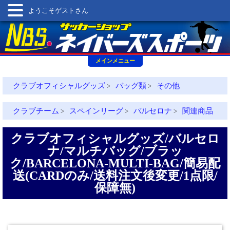
ようこそゲストさん
メインメニュー
クラブオフィシャルグッズ
バッグ類
その他
>
>
クラブチーム
スペインリーグ
バルセロナ
関連商品
>
>
>
クラブオフィシャルグッズ/バルセロ
ナ/マルチバッグ/ブラッ
ク/BARCELONA-MULTI-BAG/簡易配
送(CARDのみ/送料注文後変更/1点限/
保障無)