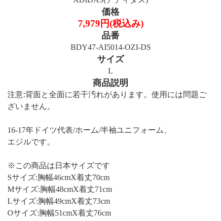
価格
7,979円(税込み)
品番
BDY47-AI5014-OZI-DS
サイズ
L
商品説明
注意:背面と全面に若干汚れがあります。使用には問題ご
ざいません。
16-17年ドイツ代表/ホーム/半袖ユニフォーム、
エジルです。
※この商品は日本サイズです
Sサイズ:胸幅46cmX着丈70cm
Mサイズ:胸幅48cmX着丈71cm
Lサイズ:胸幅49cmX着丈73cm
Oサイズ:胸幅51cmX着丈76cm