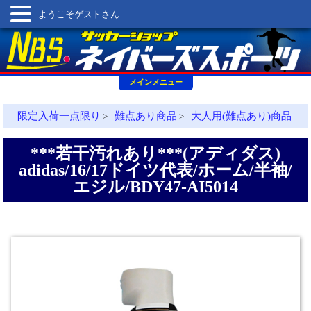
ようこそゲストさん
メインメニュー
限定入荷一点限り
難点あり商品
大人用(難点あり)商品
>
>
***若干汚れあり***(アディダス)
adidas/16/17ドイツ代表/ホーム/半袖/
エジル/BDY47-AI5014