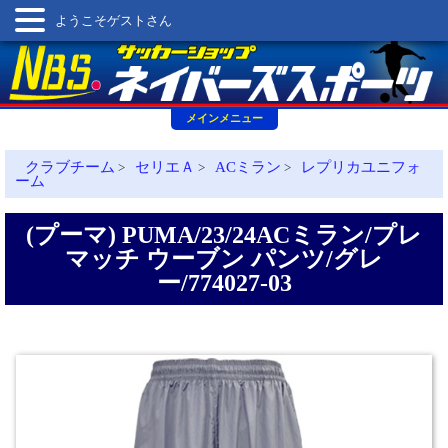
ようこそゲストさん
メインメニュー
クラブチーム
セリエＡ
ACミラン
レプリカユニフォ
>
>
>
ーム
(プーマ) PUMA/23/24ACミラン/プレ
マッチ ウーブン パンツ/グレ
ー/774027-03