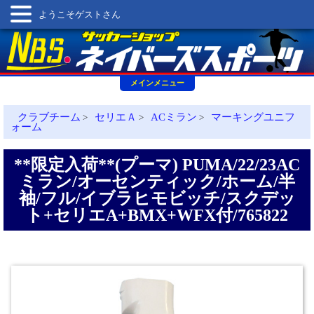
ようこそゲストさん
メインメニュー
クラブチーム
セリエＡ
ACミラン
マーキングユニフ
>
>
>
ォーム
**限定入荷**(プーマ) PUMA/22/23AC
ミラン/オーセンティック/ホーム/半
袖/フル/イブラヒモビッチ/スクデッ
ト+セリエA+BMX+WFX付/765822