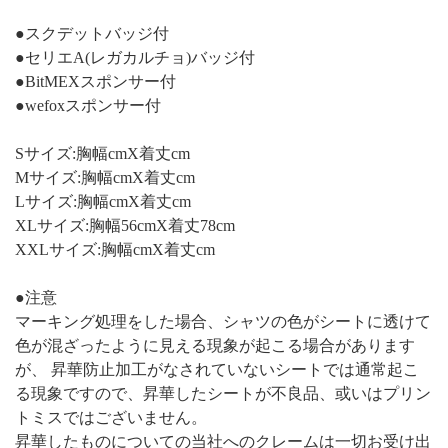
●スクデットバッジ付
●セリエA(レガカルチョ)バッジ付
●BitMEXスポンサー付
●wefoxスポンサー付
Sサイズ:胸幅cmX着丈cm
Mサイズ:胸幅cmX着丈cm
Lサイズ:胸幅cmX着丈cm
XLサイズ:胸幅56cmX着丈78cm
XXLサイズ:胸幅cmX着丈cm
●注意
マーキング処理をした場合、シャツの色がシートに透けて
色が混ざったように見える現象が起こる場合があります
が、 昇華防止加工がなされていないシートでは通常起こ
る現象ですので、昇華したシートが不良品、或いはプリン
トミスではございません。
昇華したものについての当社へのクレームは一切お受け出