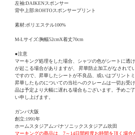
左袖:DAIKENスポンサー
背中上部:ROHTOスポンサープリント
素材:ポリエステル100%
M-Lサイズ:胸幅52cmX着丈70cm
●注意
マーキング処理をした場合、シャツの色がシートに透
が起こる場合がありますが、 昇華防止加工がなされて
ですので、昇華したシートが不良品、或いはプリント
昇華したものについての当社へのクレームは一切お受
品は予定より大幅に遅れる場合もございます。予めご
い申し上げます。
ガンバ大阪
創立:1991年
ホームスタジアム:パナソニックスタジアム吹田
マーキングの商品は、7～14日間程度お時間を頂く場合