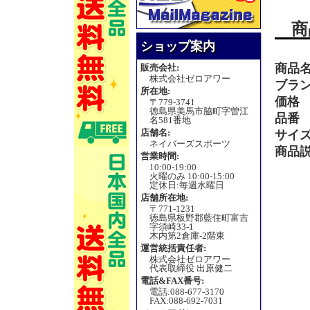
商
ショップ案内
商品
販売会社:
株式会社ゼロアワー
ブラ
所在地:
価格
〒779-3741
徳島県美馬市脇町字曽江
品番
名581番地
店舗名:
サイ
ネイバーズスポーツ
商品
営業時間:
10:00-19:00
火曜のみ 10:00-15:00
定休日:毎週水曜日
店舗所在地:
〒771-1231
徳島県板野郡藍住町富吉
字須崎33-1
木内第2倉庫-2階東
運営統括責任者:
株式会社ゼロアワー
代表取締役 出原健二
電話&FAX番号:
電話:088-677-3170
FAX:088-692-7031