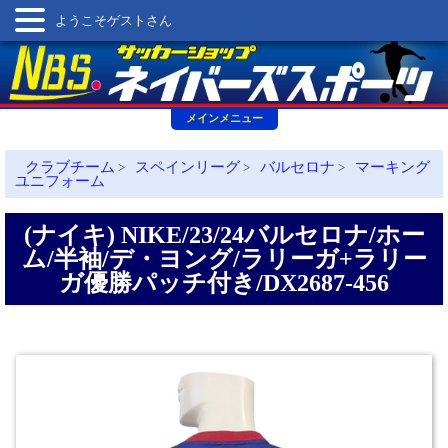
ようこそゲストさん
メインメニュー
クラブチーム
スペインリーグ
バルセロナ
マーキング
>
>
>
ユニフォーム
(ナイキ) NIKE/23/24バルセロナ/ホー
ム/半袖/デ・ヨング/ラリーガ+ラリー
ガ優勝パッチ付き/DX2687-456