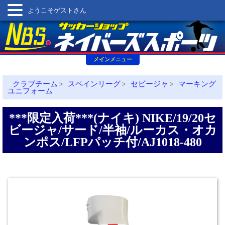
ようこそゲストさん
メインメニュー
クラブチーム
スペインリーグ
セビージャ
マーキング
>
>
>
ユニフォーム
***限定入荷***(ナイキ) NIKE/19/20セ
ビージャ/サード/半袖/ルーカス・オカ
ンポス/LFPパッチ付/AJ1018-480