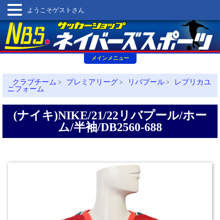
ようこそゲストさん
メインメニュー
クラブチーム
プレミアリーグ
リバプール
レプリカユ
>
>
>
ニフォーム
(ナイキ)NIKE/21/22リバプール/ホー
ム/半袖/DB2560-688