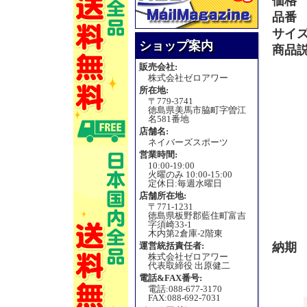
価格
品番
サイ
ショップ案内
商品
販売会社:
株式会社ゼロアワー
所在地:
〒779-3741
徳島県美馬市脇町字曽江
名581番地
店舗名:
ネイバーズスポーツ
営業時間:
10:00-19:00
火曜のみ 10:00-15:00
定休日:毎週水曜日
店舗所在地:
〒771-1231
徳島県板野郡藍住町富吉
字須崎33-1
木内第2倉庫-2階東
運営統括責任者:
納期
株式会社ゼロアワー
代表取締役 出原健二
電話&FAX番号:
電話:088-677-3170
FAX:088-692-7031