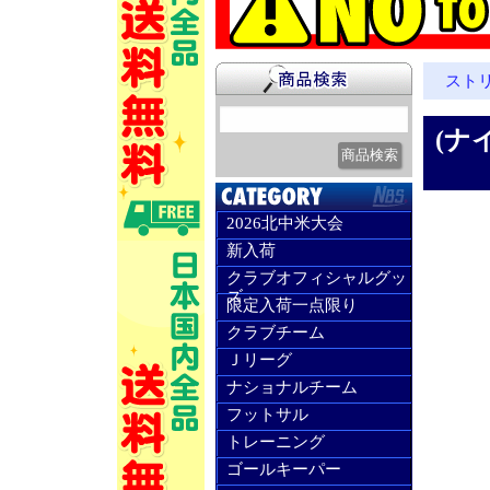
スト
(ナ
2026北中米大会
新入荷
クラブオフィシャルグッ
ズ
限定入荷一点限り
クラブチーム
Ｊリーグ
ナショナルチーム
フットサル
トレーニング
ゴールキーパー