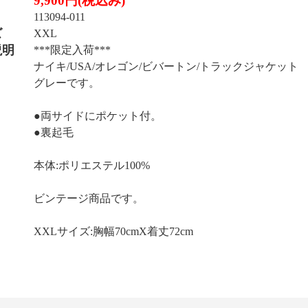
9,900円(税込み)
113094-011
ズ
XXL
説明
***限定入荷***
ナイキ/USA/オレゴン/ビバートン/トラックジャケット
グレーです。
●両サイドにポケット付。
●裏起毛
本体:ポリエステル100%
ビンテージ商品です。
XXLサイズ:胸幅70cmX着丈72cm