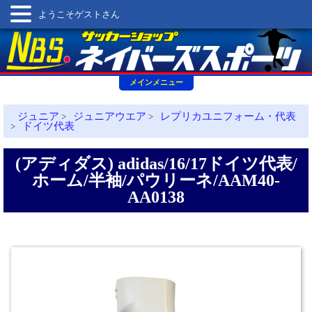
ようこそゲストさん
メインメニュー
ジュニア
ジュニアウエア
レプリカユニフォーム・代表
>
>
ドイツ代表
>
(アディダス) adidas/16/17ドイツ代表/
ホーム/半袖/パウリーネ/AAM40-
AA0138