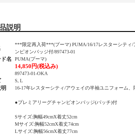
品説明
***限定再入荷***(プーマ) PUMA/16/17レスターシ
名
ンピオンバッジ付/897473-01
ンド名
PUMA(プーマ)
14,850円(税込み)
897473-01-OKA
ズ
S, L
説明
16-17年レスターシティ/アウェイの半袖ユニフォーム
●プレミアリーグチャンピオンバッジ(パッチ)付
Sサイズ:胸幅49cmX着丈52cm
Mサイズ:胸幅52cmX着丈74cm
Lサイズ:胸幅56cmX着丈77cm