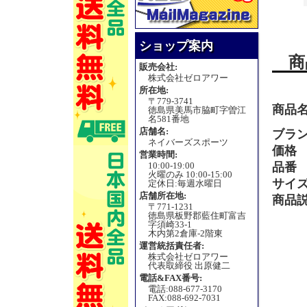
ショップ案内
商
販売会社:
株式会社ゼロアワー
所在地:
〒779-3741
商品
徳島県美馬市脇町字曽江
名581番地
店舗名:
ブラ
ネイバーズスポーツ
価格
営業時間:
10:00-19:00
品番
火曜のみ 10:00-15:00
サイ
定休日:毎週水曜日
店舗所在地:
商品
〒771-1231
徳島県板野郡藍住町富吉
字須崎33-1
木内第2倉庫-2階東
運営統括責任者:
株式会社ゼロアワー
代表取締役 出原健二
電話&FAX番号:
電話:088-677-3170
FAX:088-692-7031