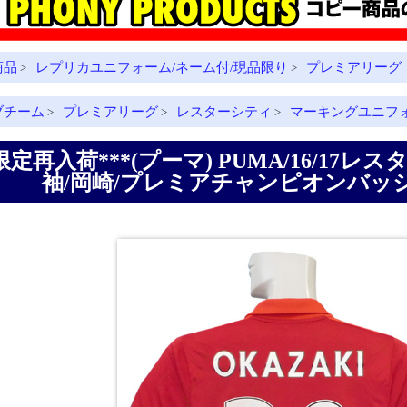
商品
レプリカユニフォーム/ネーム付/現品限り
プレミアリーグ
>
>
ブチーム
プレミアリーグ
レスターシティ
マーキングユニフ
>
>
>
*限定再入荷***(プーマ) PUMA/16/17
袖/岡崎/プレミアチャンピオンバッジ付/8