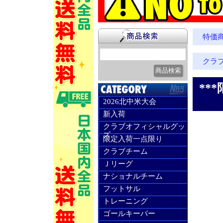
特価
クラ
**
2026北中米大会
新入荷
クラブオフィシャルグッ
ズ
限定入荷一点限り
クラブチーム
Ｊリーグ
ナショナルチーム
フットサル
トレーニング
ゴールキーパー