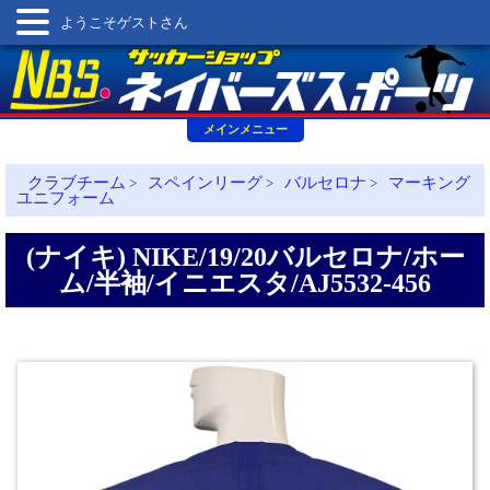
ようこそゲストさん
メインメニュー
クラブチーム
スペインリーグ
バルセロナ
マーキング
>
>
>
ユニフォーム
(ナイキ) NIKE/19/20バルセロナ/ホー
ム/半袖/イニエスタ/AJ5532-456