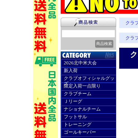
クラ
クラ
ク
2026北中米大会
新入荷
クラブオフィシャルグッ
ズ
限定入荷一点限り
クラブチーム
Ｊリーグ
ナショナルチーム
フットサル
トレーニング
ゴールキーパー