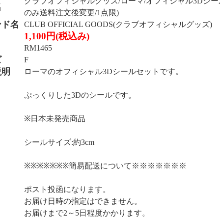
クラブオフィシャルグッズ/ローマ/オフィシャル3Dシールセ
名
のみ送料注文後変更/1点限)
ンド名
CLUB OFFICIAL GOODS(クラブオフィシャルグッズ)
1,100円(税込み)
RM1465
ズ
F
説明
ローマのオフィシャル3Dシールセットです。
ぷっくりした3Dのシールです。
※日本未発売商品
シールサイズ:約3cm
※※※※※※※簡易配送について※※※※※※※
ポスト投函になります。
お届け日時の指定はできません。
お届けまで2～5日程度かかります。