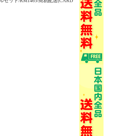
ット/RM1465/簡易配送(CARD