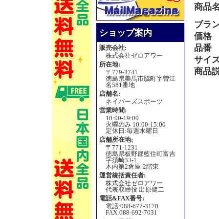
商品
ブラ
ショップ案内
価格
品番
販売会社:
株式会社ゼロアワー
サイ
所在地:
商品
〒779-3741
徳島県美馬市脇町字曽江
名581番地
店舗名:
ネイバーズスポーツ
営業時間:
10:00-19:00
火曜のみ 10:00-15:00
定休日:毎週水曜日
店舗所在地:
〒771-1231
徳島県板野郡藍住町富吉
字須崎33-1
木内第2倉庫-2階東
運営統括責任者:
株式会社ゼロアワー
代表取締役 出原健二
電話&FAX番号:
電話:088-677-3170
FAX:088-692-7031