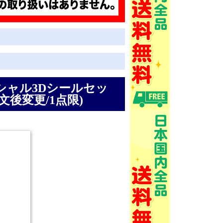
シャル3Dシールセッ
注文後変更/1点限)