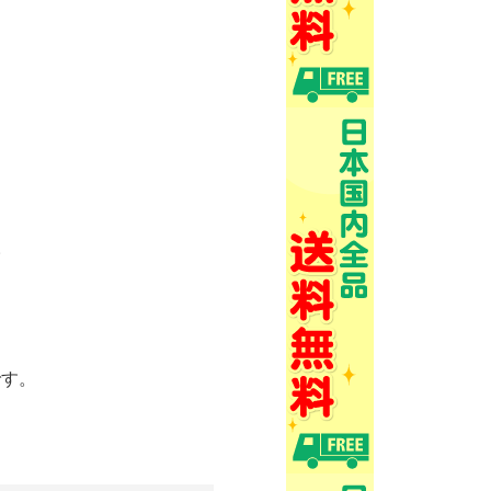
。
です。