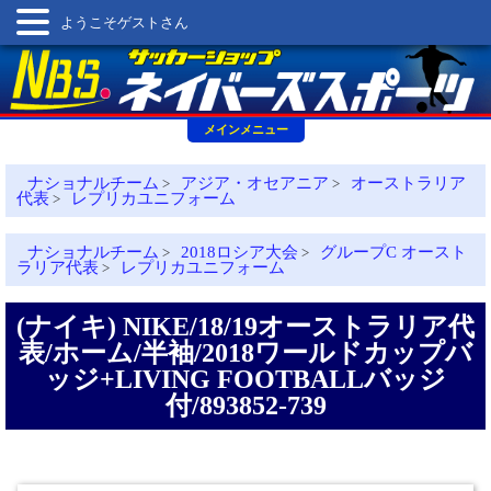
ようこそゲストさん
メインメニュー
ナショナルチーム
アジア・オセアニア
オーストラリア
>
>
代表
レプリカユニフォーム
>
ナショナルチーム
2018ロシア大会
グループC オースト
>
>
ラリア代表
レプリカユニフォーム
>
(ナイキ) NIKE/18/19オーストラリア代
表/ホーム/半袖/2018ワールドカップバ
ッジ+LIVING FOOTBALLバッジ
付/893852-739