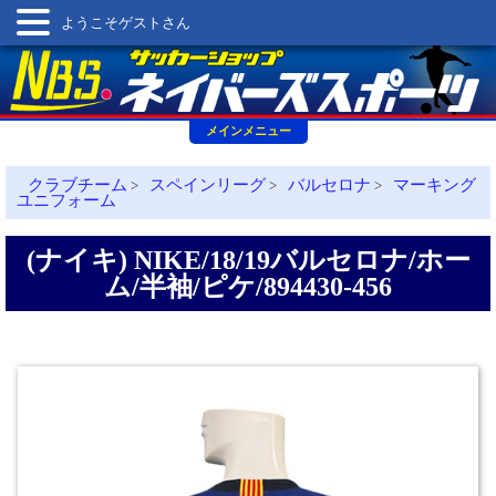
ようこそゲストさん
メインメニュー
クラブチーム
スペインリーグ
バルセロナ
マーキング
>
>
>
ユニフォーム
(ナイキ) NIKE/18/19バルセロナ/ホー
ム/半袖/ピケ/894430-456