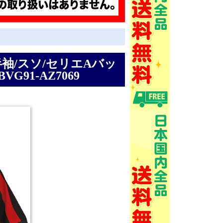
ム/半袖/スソ/セリエAバッ
91-AZ7069