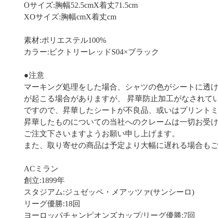
Oサイズ:胸幅52.5cmX着丈71.5cm
XOサイズ:胸幅cmX着丈cm
素材:ポリエステル100%
カラー:ビクトリーレッドS04×ブラック
●注意
マーキング処理をした場合、シャツの色がシートに透
が起こる場合がありますが、 昇華防止加工がなされて
ですので、昇華したシートが不良品、或いはプリント
昇華したものについての当社へのクレームは一切お受
ご注文下さいますようお願い申し上げます。
また、取り寄せの商品は予定より大幅に遅れる場合も
ACミラン
創立:1899年
スタジアム:ジュゼッペ・メアッツァ(サンシーロ)
リーグ優勝:18回
ヨーロッパチャンピオンズカップ/リーグ優勝:7回