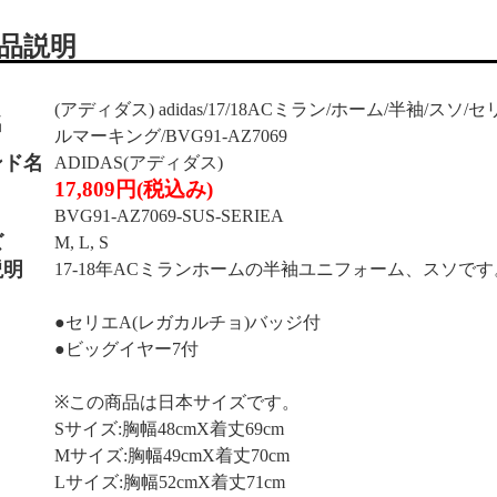
品説明
(アディダス) adidas/17/18ACミラン/ホーム/半袖/ス
名
ルマーキング/BVG91-AZ7069
ンド名
ADIDAS(アディダス)
17,809円(税込み)
BVG91-AZ7069-SUS-SERIEA
ズ
M, L, S
説明
17-18年ACミランホームの半袖ユニフォーム、スソです
●セリエA(レガカルチョ)バッジ付
●ビッグイヤー7付
※この商品は日本サイズです。
Sサイズ:胸幅48cmX着丈69cm
Mサイズ:胸幅49cmX着丈70cm
Lサイズ:胸幅52cmX着丈71cm