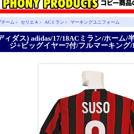
ブチーム
セリエＡ
ACミラン
マーキングユニフォーム
>
>
>
ディダス) adidas/17/18ACミラン/ホー
ジ+ビッグイヤー7付/フルマーキング/BVG