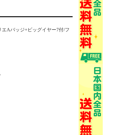
ソ/セリエAバッジ+ビッグイヤー7付/フ
。