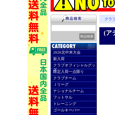
クラ
(ア
2026北中米大会
新入荷
クラブオフィシャルグッ
ズ
限定入荷一点限り
クラブチーム
Ｊリーグ
ナショナルチーム
フットサル
トレーニング
ゴールキーパー