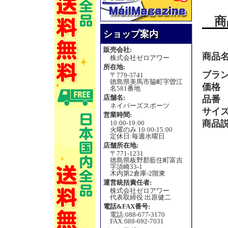
商
ショップ案内
販売会社:
商品
株式会社ゼロアワー
所在地:
ブラ
〒779-3741
徳島県美馬市脇町字曽江
価格
名581番地
店舗名:
品番
ネイバーズスポーツ
サイ
営業時間:
商品
10:00-19:00
火曜のみ 10:00-15:00
定休日:毎週水曜日
店舗所在地:
〒771-1231
徳島県板野郡藍住町富吉
字須崎33-1
木内第2倉庫-2階東
運営統括責任者:
株式会社ゼロアワー
代表取締役 出原健二
電話&FAX番号:
電話:088-677-3170
FAX:088-692-7031