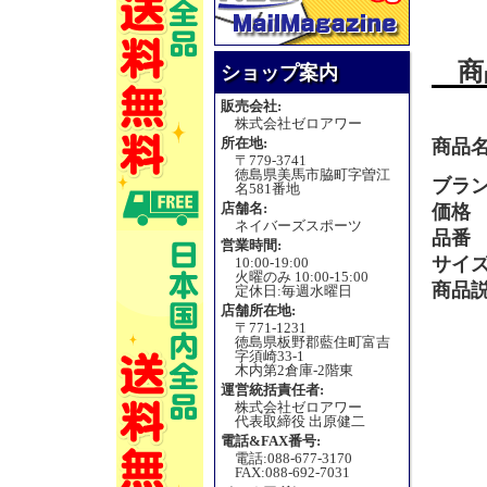
商
ショップ案内
販売会社:
株式会社ゼロアワー
所在地:
商品
〒779-3741
徳島県美馬市脇町字曽江
ブラ
名581番地
店舗名:
価格
ネイバーズスポーツ
品番
営業時間:
サイ
10:00-19:00
火曜のみ 10:00-15:00
商品
定休日:毎週水曜日
店舗所在地:
〒771-1231
徳島県板野郡藍住町富吉
字須崎33-1
木内第2倉庫-2階東
運営統括責任者:
株式会社ゼロアワー
代表取締役 出原健二
電話&FAX番号:
電話:088-677-3170
FAX:088-692-7031