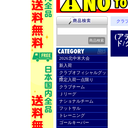
クラ
(ア
ド/
2026北中米大会
新入荷
クラブオフィシャルグッ
ズ
限定入荷一点限り
クラブチーム
Ｊリーグ
ナショナルチーム
フットサル
トレーニング
ゴールキーパー