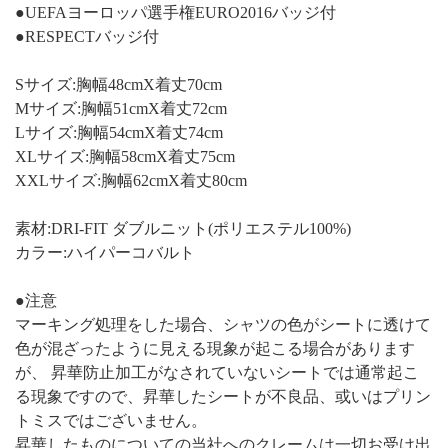
●UEFAヨーロッパ選手権EURO2016バッジ付
●RESPECTバッジ付
Sサイズ:胸幅48cmX着丈70cm
Mサイズ:胸幅51cmX着丈72cm
Lサイズ:胸幅54cmX着丈74cm
XLサイズ:胸幅58cmX着丈75cm
XXLサイズ:胸幅62cmX着丈80cm
素材:DRI-FIT ダブルニット(ポリエステル100%)
カラー:ハイパーコバルト
●注意
マーキング処理をした場合、シャツの色がシートに透けて
色が混ざったように見える現象が起こる場合があります
が、 昇華防止加工がなされていないシートでは通常起こ
る現象ですので、昇華したシートが不良品、或いはプリン
トミスではございません。
昇華したものについての当社へのクレームは一切お受け出