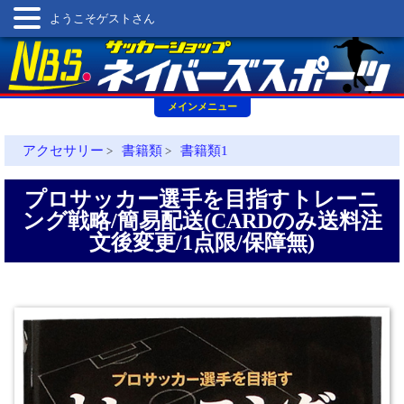
ようこそゲストさん
メインメニュー
アクセサリー
書籍類
書籍類1
>
>
プロサッカー選手を目指すトレーニ
ング戦略/簡易配送(CARDのみ送料注
文後変更/1点限/保障無)