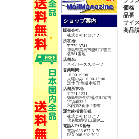
ブラ
価格
品番
ショップ案内
サイ
商品
販売会社:
株式会社ゼロアワー
所在地:
〒779-3741
徳島県美馬市脇町字曽江
名581番地
店舗名:
ネイバーズスポーツ
営業時間:
10:00-19:00
火曜のみ 10:00-15:00
定休日:毎週水曜日
店舗所在地:
〒771-1231
徳島県板野郡藍住町富吉
字須崎33-1
木内第2倉庫-2階東
運営統括責任者:
株式会社ゼロアワー
代表取締役 出原健二
電話&FAX番号:
電話:088-677-3170
FAX:088-692-7031