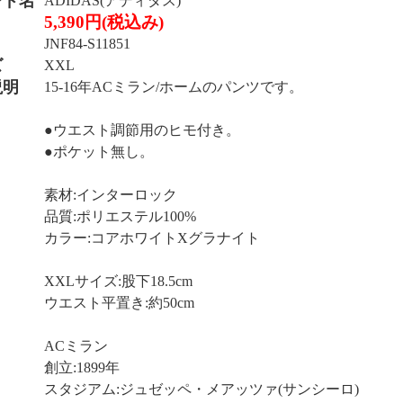
ンド名
ADIDAS(アディダス)
5,390円(税込み)
JNF84-S11851
ズ
XXL
説明
15-16年ACミラン/ホームのパンツです。
●ウエスト調節用のヒモ付き。
●ポケット無し。
素材:インターロック
品質:ポリエステル100%
カラー:コアホワイトXグラナイト
XXLサイズ:股下18.5cm
ウエスト平置き:約50cm
ACミラン
創立:1899年
スタジアム:ジュゼッペ・メアッツァ(サンシーロ)