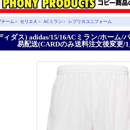
ブチーム
セリエＡ
ACミラン
レプリカユニフォーム
>
>
>
ィダス) adidas/15/16ACミラン/ホーム/パン
易配送(CARDのみ送料注文後変更/1