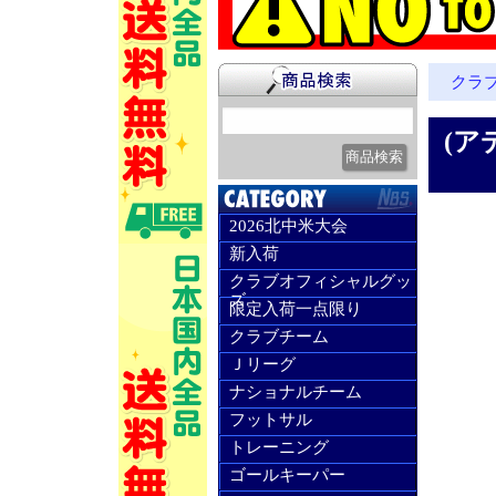
クラ
(アデ
2026北中米大会
新入荷
クラブオフィシャルグッ
ズ
限定入荷一点限り
クラブチーム
Ｊリーグ
ナショナルチーム
フットサル
トレーニング
ゴールキーパー