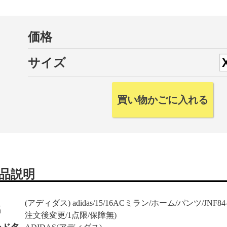
価格
サイズ
品説明
(アディダス) adidas/15/16ACミラン/ホーム/パンツ/JNF
名
注文後変更/1点限/保障無)