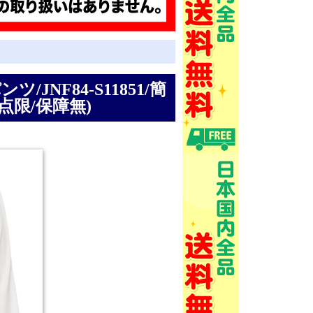
ツ/JNF84-S11851/簡
点限/保障無)