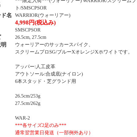
***限定入荷***(ウォーリアー) WARRIOR/スクリー
名
ト/SMSCPSOR
ンド名
WARRIOR(ウォーリアー)
4,998円(税込み)
SMSCPSOR
ズ
26.5cm, 27.5cm
説明
ウォーリアーのサッカースパイク、
スクリームプロSG/ブルーXオレンジXホワイトです。
アッパー:人工皮革
アウトソール:合成底(ナイロン)
6本スタッド・芝グランド用
26.5cm/253g
27.5cm/262g
WAR-2
***各サイズ2足のみ***
通常翌営業日発送（一部例外あり）