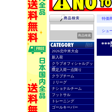
特価
シュ
**
2026北中米大会
新入荷
クラブオフィシャルグッ
ズ
限定入荷一点限り
クラブチーム
Ｊリーグ
ナショナルチーム
フットサル
トレーニング
ゴールキーパー