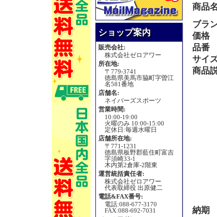
商品
ブラ
ショップ案内
価格
品番
販売会社:
株式会社ゼロアワー
サイ
所在地:
商品
〒779-3741
徳島県美馬市脇町字曽江
名581番地
店舗名:
ネイバーズスポーツ
営業時間:
10:00-19:00
火曜のみ 10:00-15:00
定休日:毎週水曜日
店舗所在地:
〒771-1231
徳島県板野郡藍住町富吉
字須崎33-1
木内第2倉庫-2階東
運営統括責任者:
株式会社ゼロアワー
代表取締役 出原健二
電話&FAX番号:
電話:088-677-3170
納期
FAX:088-692-7031