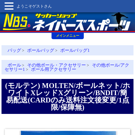
ようこそゲストさん
メインメニュー
バッグ
ボールバッグ
ボールバッグ1
>
>
ボール
その他ボール・アクセサリー
その他ボール/アク
>
>
セサリー1
ボール用アクセサリー
>
(モルテン) MOLTEN/ボールネット/ホ
ワイトXレッドXグリーン/BNDIT/簡
易配送(CARDのみ送料注文後変更/1点
限/保障無)