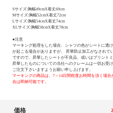
Sサイズ:胸幅49cmX着丈69cm
Mサイズ:胸幅52cmX着丈72cm
Lサイズ:胸幅54cmX着丈74cm
XLサイズ:胸幅58cmX着丈78cm
●注意
マーキング処理をした場合、シャツの色がシートに透
が起こる場合がありますが、 昇華防止加工がなされて
ですので、昇華したシートが不良品、或いはプリント
昇華したものについての当社へのクレームは一切お受
ご注文下さいますようお願い申し上げます。
マーキングの商品は、7～14日間程度お時間を頂く場合
合は即納可能です。
価格