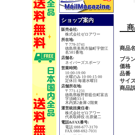
ショップ案内
商
販売会社:
株式会社ゼロアワー
所在地:
〒779-3741
商品
徳島県美馬市脇町字曽江
名581番地
店舗名:
ブラ
ネイバーズスポーツ
価格
営業時間:
10:00-19:00
品番
火曜のみ 10:00-15:00
サイ
定休日:毎週水曜日
店舗所在地:
商品
〒771-1231
徳島県板野郡藍住町富吉
字須崎33-1
木内第2倉庫-2階東
運営統括責任者:
株式会社ゼロアワー
代表取締役 出原健二
電話&FAX番号:
電話:088-677-3170
FAX:088-692-7031