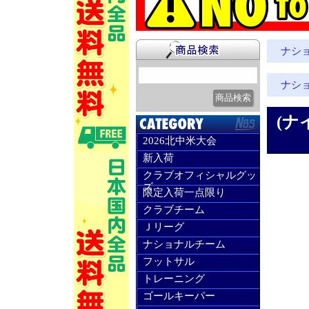
ナシ
ナシ
(ナ
2026北中米大会
新入荷
クラブオフィシャルグッ
ズ
限定入荷一点限り
クラブチーム
Ｊリーグ
ナショナルチーム
フットサル
トレーニング
ゴールキーパー