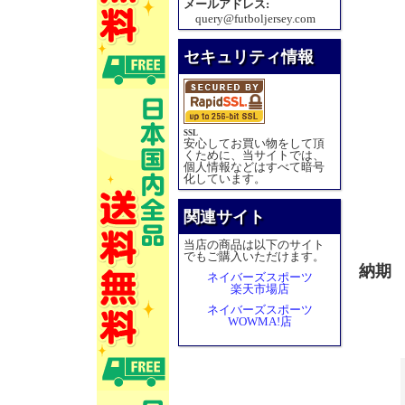
メールアドレス:
query@futboljersey.com
セキュリティ情報
SSL
安心してお買い物をして頂
くために、当サイトでは、
個人情報などはすべて暗号
化しています。
関連サイト
当店の商品は以下のサイト
でもご購入いただけます。
納期
ネイバーズスポーツ
楽天市場店
ネイバーズスポーツ
WOWMA!店