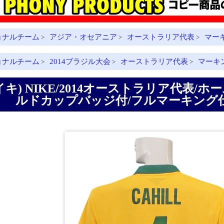
ョナルチーム
アジア・オセアニア
オーストラリア代表
マー
>
>
>
ョナルチーム
2014ブラジル大会
オーストラリア代表
マーキ
>
>
>
イキ) NIKE/2014オーストラリア代表/ホ
ルドカップバッジ付/フルマーキング仕様/5