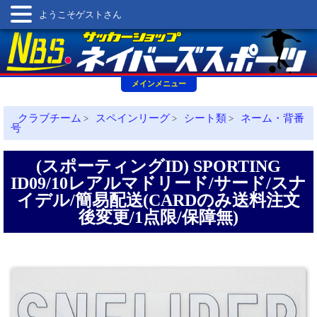
ようこそゲストさん
メインメニュー
クラブチーム
スペインリーグ
シート類
ネーム・背番
>
>
>
号
(スポーティングID) SPORTING
ID09/10レアルマドリード/サード/スナ
イデル/簡易配送(CARDのみ送料注文
後変更/1点限/保障無)