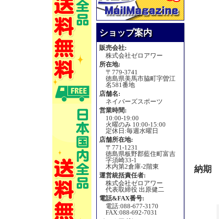
ショップ案内
販売会社:
株式会社ゼロアワー
所在地:
〒779-3741
徳島県美馬市脇町字曽江
名581番地
店舗名:
ネイバーズスポーツ
営業時間:
10:00-19:00
火曜のみ 10:00-15:00
定休日:毎週水曜日
店舗所在地:
〒771-1231
徳島県板野郡藍住町富吉
字須崎33-1
木内第2倉庫-2階東
納期
運営統括責任者:
株式会社ゼロアワー
代表取締役 出原健二
電話&FAX番号:
電話:088-677-3170
FAX:088-692-7031