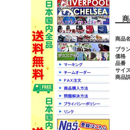
商
商品
ブラ
価格
品番
サイ
商品