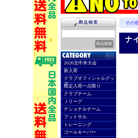
その
ナイ
2026北中米大会
新入荷
クラブオフィシャルグッ
ズ
限定入荷一点限り
クラブチーム
Ｊリーグ
ナショナルチーム
フットサル
トレーニング
ゴールキーパー