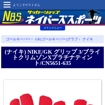
ようこそゲストさん
メインメニュー
ゴールキーパー
GK(ゴールキーパー)グラブ
ナイキ
>
>
(ナイキ) NIKE/GK グリップ 3/ブライ
トクリムゾンXプラチナティン
ト/CN5651-635