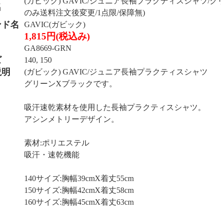
(ガビック) GAVIC/ジュニア長袖プラクティスシャツ/グ
名
のみ送料注文後変更/1点限/保障無)
ンド名
GAVIC(ガビック)
1,815円(税込み)
GA8669-GRN
ズ
140, 150
説明
(ガビック) GAVIC/ジュニア長袖プラクティスシャツ
グリーンXブラックです。
吸汗速乾素材を使用した長袖プラクティスシャツ。
アシンメトリーデザイン。
素材:ポリエステル
吸汗・速乾機能
140サイズ:胸幅39cmX着丈55cm
150サイズ:胸幅42cmX着丈58cm
160サイズ:胸幅45cmX着丈63cm