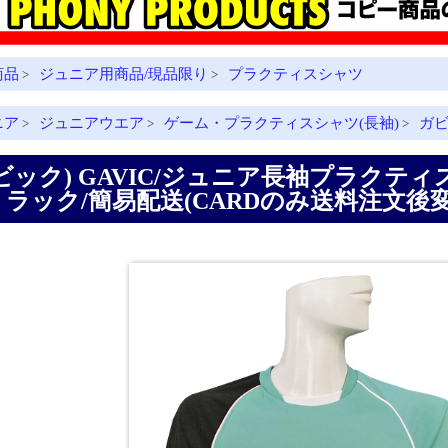
商品
ジュニア用商品/現品限り
プラクティスシャツ
>
>
ニア
ジュニアウエア
ゲーム・プラクティスシャツ(長袖)
ガ
>
>
>
ビック) GAVIC/ジュニア長袖プラクテ
ラック/簡易配送(CARDのみ送料注文後変