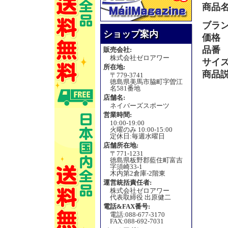
商品
ブラ
ショップ案内
価格
品番
販売会社:
株式会社ゼロアワー
サイ
所在地:
商品
〒779-3741
徳島県美馬市脇町字曽江
名581番地
店舗名:
ネイバーズスポーツ
営業時間:
10:00-19:00
火曜のみ 10:00-15:00
定休日:毎週水曜日
店舗所在地:
〒771-1231
徳島県板野郡藍住町富吉
字須崎33-1
木内第2倉庫-2階東
運営統括責任者:
株式会社ゼロアワー
代表取締役 出原健二
電話&FAX番号:
電話:088-677-3170
FAX:088-692-7031