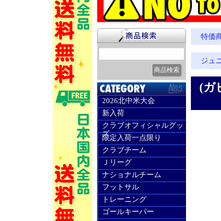
特価
ジュ
(ガ
2026北中米大会
新入荷
クラブオフィシャルグッ
ズ
限定入荷一点限り
クラブチーム
Ｊリーグ
ナショナルチーム
フットサル
トレーニング
ゴールキーパー