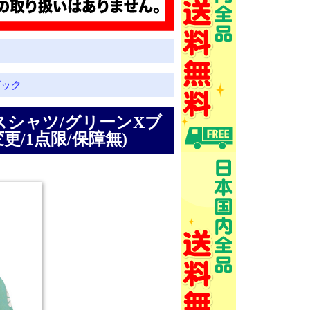
ビック
ィスシャツ/グリーンXブ
更/1点限/保障無)